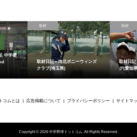
取材
取材
足 中学硬
取材日記～埼北ポニーウィンズ
取材日記
nd
クラブ(埼玉県)
グ(愛知県
トコムとは
広告掲載について
プライバシーポリシー
サイトマ
Copyright ©
2026
中学野球ドットコム. All Rights Reserved.