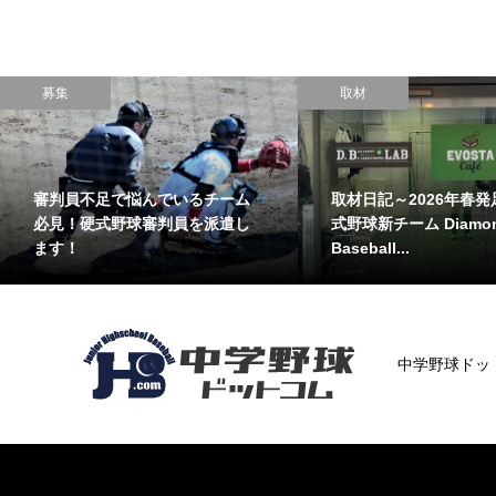
募集
取材
審判員不足で悩んでいるチーム
取材日記～2026年春発
必見！硬式野球審判員を派遣し
式野球新チーム Diamo
ます！
Baseball...
中学野球ドッ