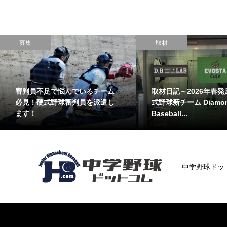
募集
取材
審判員不足で悩んでいるチーム
取材日記～2026年春発
必見！硬式野球審判員を派遣し
式野球新チーム Diamo
ます！
Baseball...
中学野球ドッ