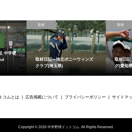
取材
取材
足 中学硬
取材日記～埼北ポニーウィンズ
取材日記
nd
クラブ(埼玉県)
グ(愛知県
トコムとは
広告掲載について
プライバシーポリシー
サイトマ
Copyright ©
2026
中学野球ドットコム. All Rights Reserved.