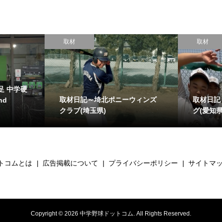
取材
取材
足 中学硬
取材日記～埼北ポニーウィンズ
取材日記
nd
クラブ(埼玉県)
グ(愛知県
トコムとは
広告掲載について
プライバシーポリシー
サイトマ
Copyright ©
2026
中学野球ドットコム. All Rights Reserved.