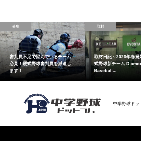
募集
取材
審判員不足で悩んでいるチーム
取材日記～2026年春発
必見！硬式野球審判員を派遣し
式野球新チーム Diamo
ます！
Baseball...
中学野球ドッ