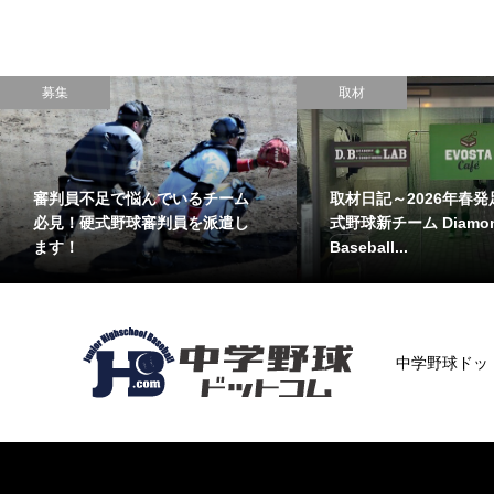
取材
取材
足 中学硬
取材日記～埼北ポニーウィンズ
取材日記
nd
クラブ(埼玉県)
グ(愛知県
中学野球ドッ