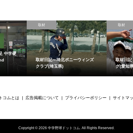
取材
～SASUKE名古屋ヤン
取材日記～横浜旭ヤングベース
)
ボールクラブ(神奈川県)
トコムとは
広告掲載について
プライバシーポリシー
サイトマ
Copyright ©
2026
中学野球ドットコム. All Rights Reserved.