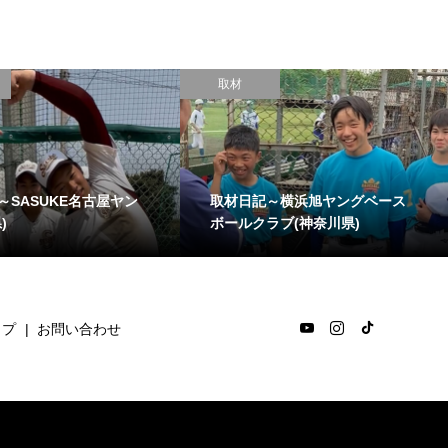
取材
整体院
取材日記～大田水門ボーイズ(東
選手のカラダのケアと
京都)
通う重要性
ップ
お問い合わせ