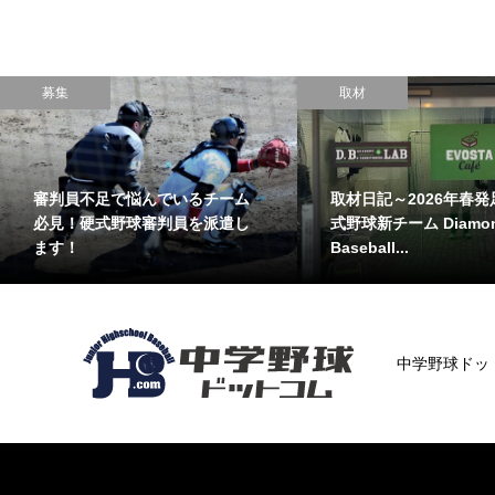
募集
取材
審判員不足で悩んでいるチーム
取材日記～2026年春発
必見！硬式野球審判員を派遣し
式野球新チーム Diamo
ます！
Baseball...
中学野球ドッ