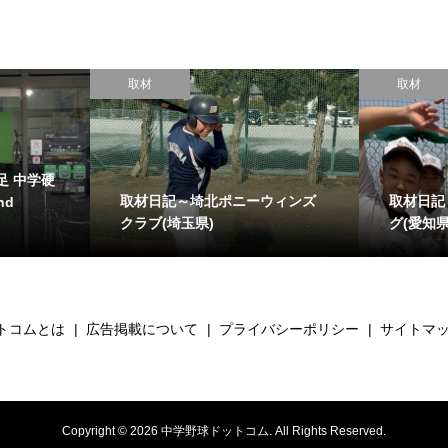
取材
取材
足 中学硬
取材日記～埼北ポニーウィンズ
取材日記
nd
クラブ(埼玉県)
グ(愛知県
トコムとは
広告掲載について
プライバシーポリシー
サイトマ
Copyright ©
2026
中学野球ドットコム. All Rights Reserved.