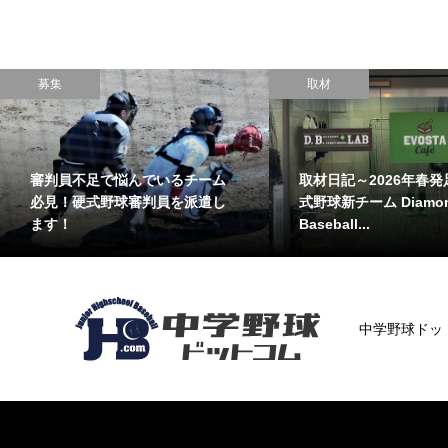
募集
取材
審判員不足で悩んでいるチーム
取材日記～2026年春発
必見！硬式野球審判員を派遣し
式野球新チーム Diamo
ます！
Baseball...
中学野球ドッ