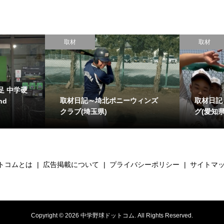
取材
取材
足 中学硬
取材日記～埼北ポニーウィンズ
取材日記
nd
クラブ(埼玉県)
グ(愛知県
トコムとは
広告掲載について
プライバシーポリシー
サイトマ
Copyright ©
2026
中学野球ドットコム. All Rights Reserved.