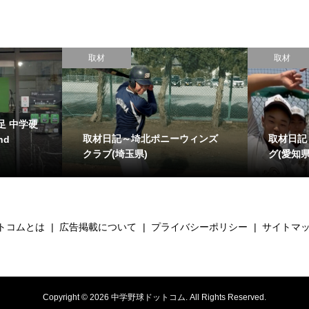
取材
取材
足 中学硬
取材日記～埼北ポニーウィンズ
取材日記
nd
クラブ(埼玉県)
グ(愛知県
トコムとは
広告掲載について
プライバシーポリシー
サイトマ
Copyright ©
2026
中学野球ドットコム. All Rights Reserved.