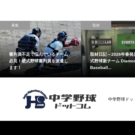
募集
取材
審判員不足で悩んでいるチーム
取材日記～2026年春発
必見！硬式野球審判員を派遣し
式野球新チーム Diamo
ます！
Baseball...
中学野球ドッ