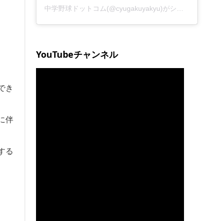
中学野球ドットコム(@cyugakuyakyu)がシェアした投稿
YouTubeチャンネル
でき
に伴
する