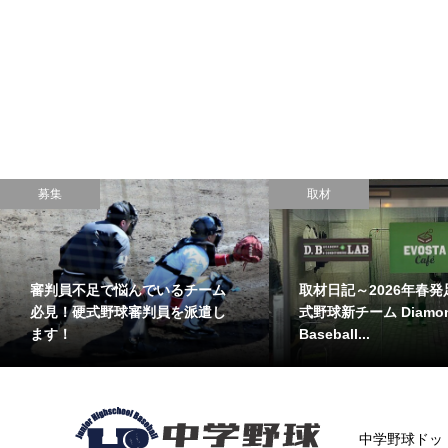
募集
取材
審判員不足で悩んでいるチーム
取材日記～2026年春発
必見！硬式野球審判員を派遣し
式野球新チーム Diamo
ます！
Baseball...
中学野球ドッ