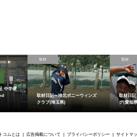
取材
取材
足 中学硬
取材日記～埼北ポニーウィンズ
取材日記
nd
クラブ(埼玉県)
グ(愛知県
トコムとは
広告掲載について
プライバシーポリシー
サイトマ